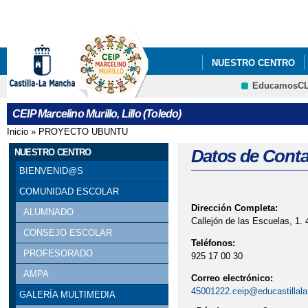
Pa
co
pri
NUESTRO CENTRO
EducamosC
INNOVARETOS CLM
CRFP
CEIP Marcelino Murillo, Lillo (Toledo)
Inicio
»
PROYECTO UBUNTU
Se encuentra usted aquí
Datos de Conta
NUESTRO CENTRO
BIENVENID@S
COMUNIDAD ESCOLAR
Dirección Completa:
ALUMNADO
Callejón de las Escuelas, 1. 4
CONSEJO ESCOLAR
Teléfonos:
PROFESORADO
925 17 00 30
AMPA
Correo electrónico:
45001222.ceip@educastillal
GALERÍA MULTIMEDIA