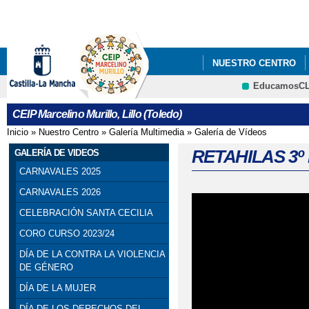
Pa
co
pri
NUESTRO CENTRO
EducamosC
INNOVARETOS CLM
CRFP
CEIP Marcelino Murillo, Lillo (Toledo)
Inicio
»
Nuestro Centro
»
Galería Multimedia
»
Galería de Vídeos
Se encuentra usted aquí
RETAHILAS 3º
GALERÍA DE VIDEOS
CARNAVALES 2025
CARNAVALES 2026
CELEBRACIÓN SANTA CECILIA
CORO CURSO 2023/24
DÍA DE LA CONTRA LA VIOLENCIA
DE GÉNERO
DÍA DE LA MUJER
DÍA DE LOS DERECHOS DEL