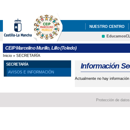
Pa
co
pri
NUESTRO CENTRO
EducamosC
INNOVARETOS CLM
CRFP
CEIP Marcelino Murillo, Lillo (Toledo)
Inicio
»
SECRETARÍA
Se encuentra usted aquí
Información Sec
SECRETARÍA
AVISOS E INFORMACIÓN
Actualmente no hay información d
Protección de datos