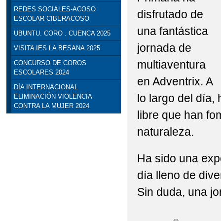
REDES SOCIALES-ACOSO
disfrutado de
ESCOLAR-CIBERACOSO
una fantástica
UBUNTU. CORO . CUENCA 2025
jornada de
VISITA IES LA BESANA 2025
multiaventura
CONCURSO DE COROS
ESCOLARES 2024
en Adventrix. A
DÍA INTERNACIONAL
lo largo del día,
ELIMINACIÓN VIOLENCIA
CONTRA LA MUJER 2024
libre que han fo
naturaleza.
Ha sido una exp
día lleno de div
Sin duda, una j