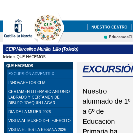
Pa
co
pri
NUESTRO CENTRO
EducamosC
INNOVARETOS CLM
CRFP
CEIP Marcelino Murillo, Lillo (Toledo)
Inicio
»
QUE HACEMOS
Se encuentra usted aquí
QUE HACEMOS
EXCURSIÓ
EXCURSIÓN ADVENTRIX
INNOVARETOS CLM
Nuestro
CERTAMEN LITERARIO ANTONIO
LABRADO Y CERTAMEN DE
alumnado de 1º
DIBUJO JOAQUIN LAGAR
a 6º de
DIA DE LA MUJER 2026
Educación
VISITA AL MUSEO DEL EJERCITO
VISITA EL IES LA BESANA 2026
Primaria ha