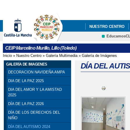
Pa
co
pri
NUESTRO CENTRO
EducamosC
INNOVARETOS CLM
CRFP
CEIP Marcelino Murillo, Lillo (Toledo)
Inicio
»
Nuestro Centro
»
Galería Multimedia
»
Galería de Imágenes
Se encuentra usted aquí
DÍA DEL AUTI
GALERÍA DE IMAGENES
DECORACION NAVIDEÑA AMPA
DIA DE LA PAZ 2025
DIA DEL AMOR Y LA AMISTAD
2025
DÍA DE LA PAZ 2026
DÍA DE LOS DERECHOS DEL
NIÑO
DÍA DEL AUTISMO 2024