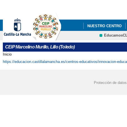
Pa
co
pri
NUESTRO CENTRO
EducamosC
INNOVARETOS CLM
CRFP
CEIP Marcelino Murillo, Lillo (Toledo)
Inicio
Se encuentra usted aquí
https://educacion.castillalamancha.es/centros-educativos/innovacion-educat
Protección de datos